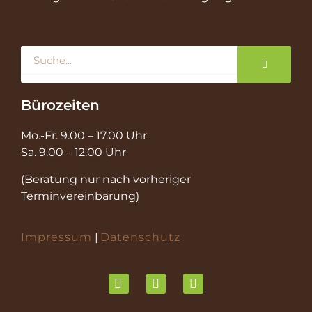
Suche
Bürozeiten
Mo.-Fr. 9.00 – 17.00 Uhr
Sa. 9.00 – 12.00 Uhr
(Beratung nur nach vorheriger
Terminvereinbarung)
Impressum
|
Datenschutz
F
I
P
a
n
i
c
s
n
e
t
t