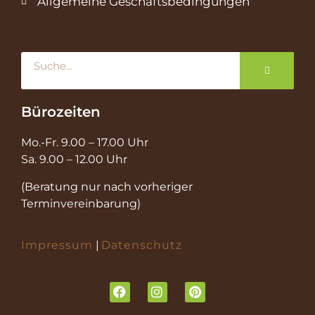
Allgemeine Geschäftsbedingungen
Suche
Bürozeiten
Mo.-Fr. 9.00 – 17.00 Uhr
Sa. 9.00 – 12.00 Uhr
(Beratung nur nach vorheriger
Terminvereinbarung)
Impressum
|
Datenschutz
F
I
P
a
n
i
c
s
n
e
t
t