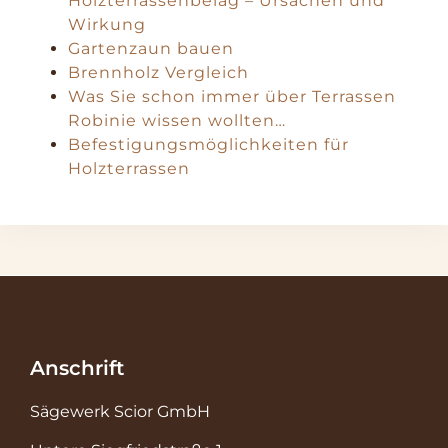
Holzterrassenbelag – Ursachen und
Wirkung
Gartenzaun bauen
Brennholz Vergleich
Was Sie schon immer über Terrassen
Robinie wissen wollten…
Befestigungsmöglichkeiten für
Holzterrassen
Anschrift
Sägewerk Scior GmbH