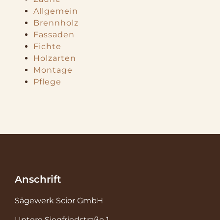
Allgemein
Brennholz
Fassaden
Fichte
Holzarten
Montage
Pflege
Anschrift
Sägewerk Scior GmbH
Untere Siegfriedstraße 1